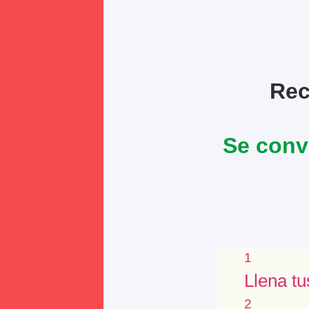
Rec
Se conve
1
Llena tu
2