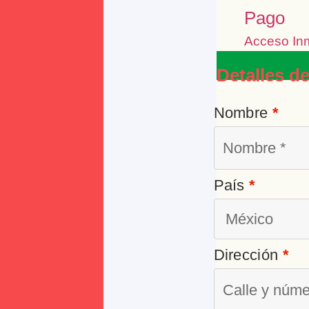
Pago
Acceso In
Detalles de
Nombre
*
País
*
Dirección
*