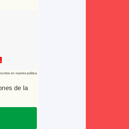
escritos en nuestra
política
iones
de la