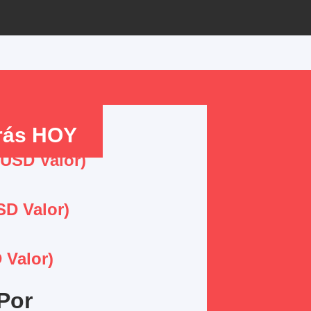
rás HOY
 USD Valor)
SD Valor)
 Valor)
Por