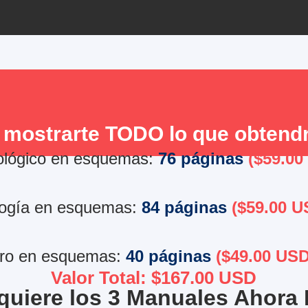
 mostrarte TODO lo que obtend
lógico en esquemas:
76 páginas
($59.00
logía en esquemas:
84 páginas
($59.00 U
tro en esquemas:
40 páginas
($49.00 USD
Valor Total: $167.00 USD
quiere los 3 Manuales Ahora 