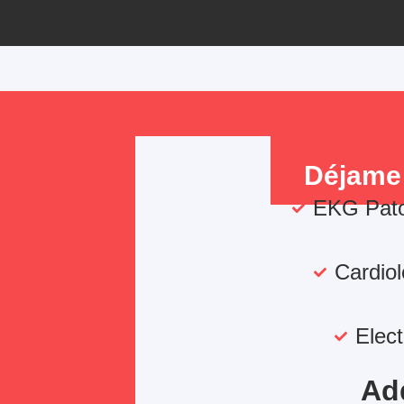
Déjame
EKG Pato
Cardio
Elec
Ad