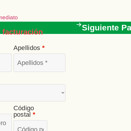
mediato
Siguiente P
 facturación
Apellidos
*
Código
postal
*